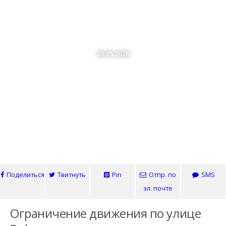
Уфагортранс
20.05.2026
Ограничение Движения По
Улице Гафури В Связи С
Ремонтными Работами В
Ленинском Районе
Поделиться
Твитнуть
Pin
Отпр. по
SMS
эл. почте
Ограничение движения по улице