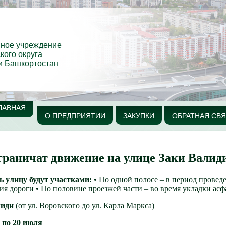
нное учреждение
кого округа
и Башкортостан
ЛАВНАЯ
О ПРЕДПРИЯТИИ
ЗАКУПКИ
ОБРАТНАЯ СВЯ
граничат движение на улице Заки Валид
 улицу будут участками:
• По одной полосе – в период провед
ия дороги • По половине проезжей части – во время укладки асф
лиди
(от ул. Воровского до ул. Карла Маркса)
 по 20 июля