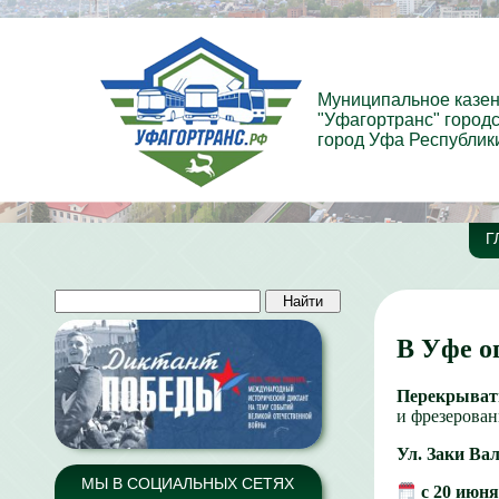
Муниципальное казе
"Уфагортранс" городс
город Уфа Республик
Г
В Уфе о
Перекрывать
и фрезерован
Ул. Заки Ва
МЫ В СОЦИАЛЬНЫХ СЕТЯХ
с 20 июня